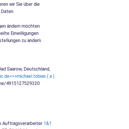
ren wir Sie über die
 Daten.
ngen ändern möchten
teilte Einwilligungen
stellungen zu ändern.
 Bad Saarow, Deutschland,
ic.de<>>michael.tobias ( a )
a.me/4915127529320
m Auftragsverarbeiter
1&1