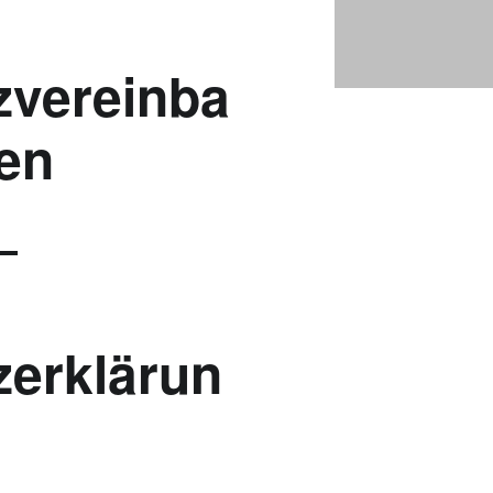
DATENSCHUTZVEREINBARUNGEN |
zvereinba
Bad Saarow Electric
en
zerklärun