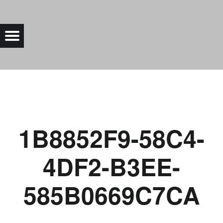
1B8852F9-58C4-4DF2-B3EE-585B0669C7CA |
Menu
Bad Saarow Electric
1B8852F9-58C4-
4DF2-B3EE-
585B0669C7CA