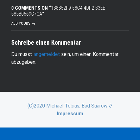
0 COMMENTS ON “
1B8852F9-58C4-4DF2-B3EE-
585B0669C7CA
”
ADD YOURS →
Schreibe einen Kommentar
Du musst
angemeldet
sein, um einen Kommentar
abzugeben.
(C)2020 Michael Tobias, Bad Saarow //
Impressum