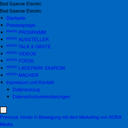
dabei – Der Mercedes unter den Elektrischen. |
Bad Saarow Electric
dabei – Der Mercedes unter den Elektrischen. |
Bad Saarow Electric
Skip to content
Startseite
Pressespiegel
electric
PROGRAMM
electric
AUSSTELLER
electric
TALK & GÄSTE
electric
VIDEOS
electric
FOTOS
electric
LADEPARK SAAROW
electric
MACHER
Impressum und Kontakt
Datenauszug
Datenschutzvereinbarungen
Menu
Post navigation
Previous:
Immer in Bewegung mit dem Marketing von KORA
Media.