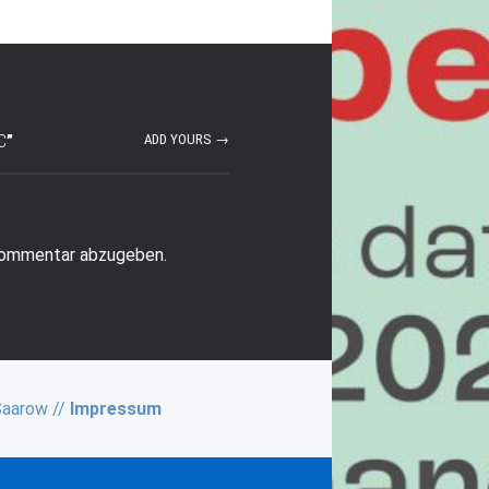
C
”
ADD YOURS →
Kommentar abzugeben.
Saarow //
Impressum