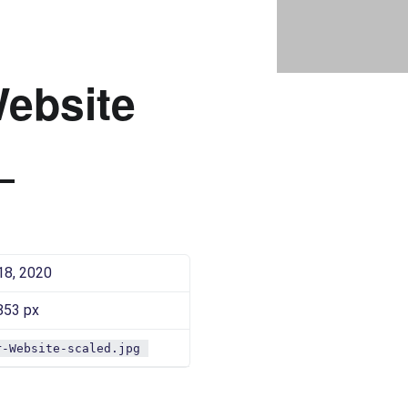
BANNER WEBSITE |
Bad Saarow Electric
ebsite
18, 2020
853 px
r-Website-scaled.jpg