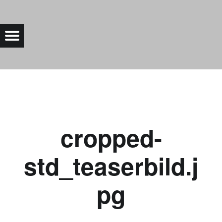
CROPPED-STD_TEASERBILD.JPG |
Menu
Bad Saarow Electric
cropped-
std_teaserbild.j
pg