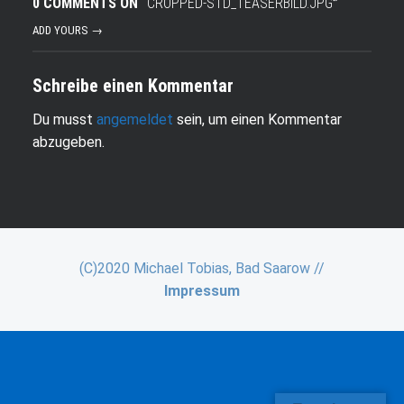
0 COMMENTS ON “
CROPPED-STD_TEASERBILD.JPG
”
ADD YOURS →
Schreibe einen Kommentar
Du musst
angemeldet
sein, um einen Kommentar
abzugeben.
(C)2020 Michael Tobias, Bad Saarow //
Impressum