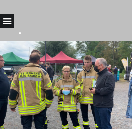
1699CCFE-52B4-4FCE-9553-10E76F8D60BC |
Menu
Bad Saarow Electric