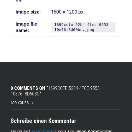
Image size:
1600 × 1200 px
Image file
1699ccfe-52b4-4fce-9553-
10e76f8d60bc.jpeg
name:
0 COMMENTS ON “
1699CCFE-52B4-4FCE-9553-
10E76F8D60BC
”
ADD YOURS →
Schreibe einen Kommentar
Du musst
angemeldet
sein, um einen Kommentar