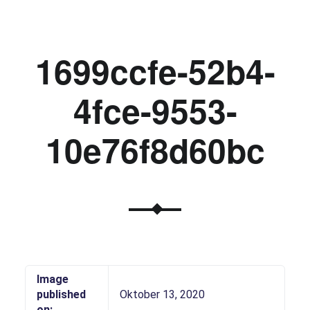
1699ccfe-52b4-
4fce-9553-
10e76f8d60bc
Image
published
Oktober 13, 2020
on: