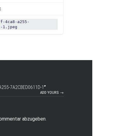
x
5f-4ca8-a255-
d-1.jpeg
A255-7A2CBED0611D-1
”
ADD YOURS →
Kommentar abzugeben.