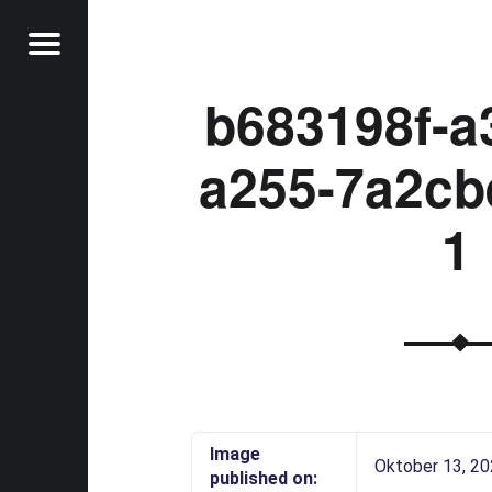
Menu
b683198f-a
a255-7a2cb
t
1
Image
Oktober 13, 2
published on: