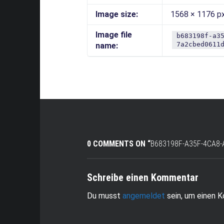
Image size:
1568 × 1176 p
Image file
b683198f-a3
7a2cbed0611
name:
0 COMMENTS ON “
B683198F-A35F-4CA8-
Schreibe einen Kommentar
Du musst
angemeldet
sein, um einen 