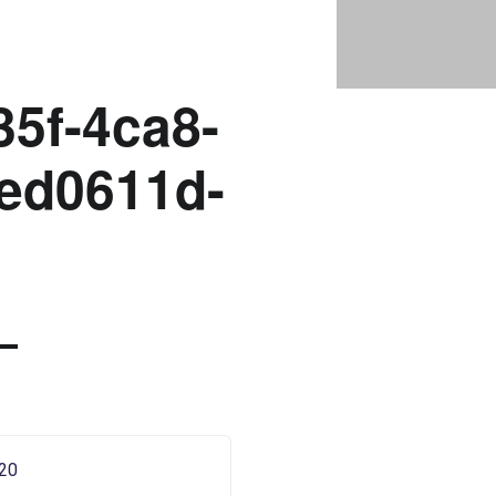
B683198F-A35F-4CA8-A255-7A2CBED0611D-1 |
Bad Saarow Electric
35f-4ca8-
ed0611d-
020