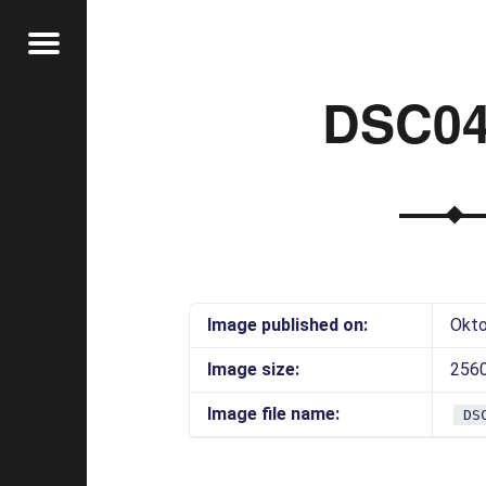
Menu
DSC04
t
Image published on:
Okto
Image size:
2560
Image file name:
DS