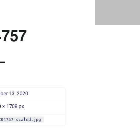
DSC04757 |
Bad Saarow Electric
757
ber 13, 2020
 × 1708 px
C04757-scaled.jpg