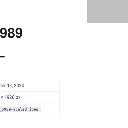
IMG_5989 |
Bad Saarow Electric
989
ber 13, 2020
 × 1920 px
_5989-scaled.jpeg