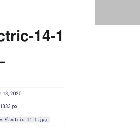
SAAROW-ELECTRIC-14-1 |
Bad Saarow Electric
tric-14-1
 13, 2020
 1333 px
w-Electric-14-1.jpg