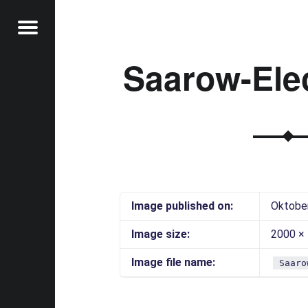
Menu
Saarow-Elec
t
Image published on:
Oktober
Image size:
2000 ×
Image file name:
Saaro