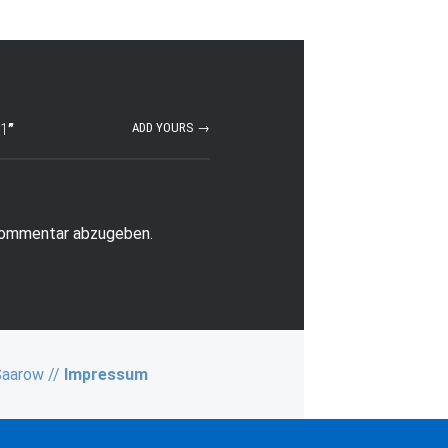
-1
”
ADD YOURS →
Kommentar abzugeben.
Saarow //
Impressum