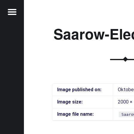
Menu
Saarow-Elec
t
Image published on:
Oktober
Image size:
2000 ×
Image file name:
Saaro