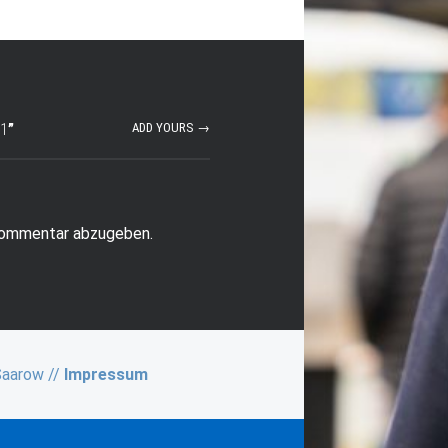
-1
”
ADD YOURS →
Kommentar abzugeben.
Saarow //
Impressum