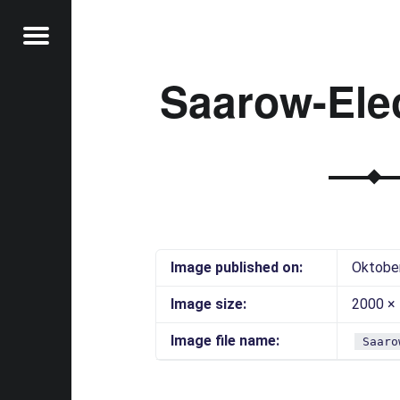
Menu
Saarow-Elec
t
Image published on:
Oktober
Image size:
2000 ×
Image file name:
Saaro