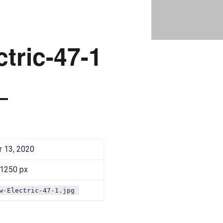
SAAROW-ELECTRIC-47-1 |
Bad Saarow Electric
tric-47-1
 13, 2020
 1250 px
w-Electric-47-1.jpg