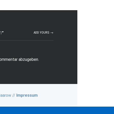
-1
”
ADD YOURS →
Kommentar abzugeben.
Saarow //
Impressum