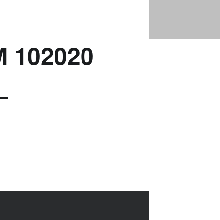
IHK-FORUM 102020 |
Bad Saarow Electric
 102020