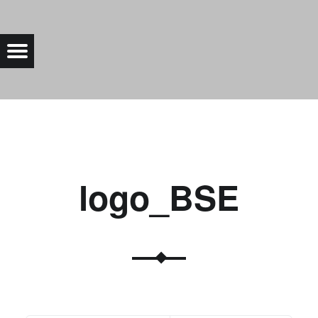
LOGO_BSE |
Menu
Bad Saarow Electric
logo_BSE