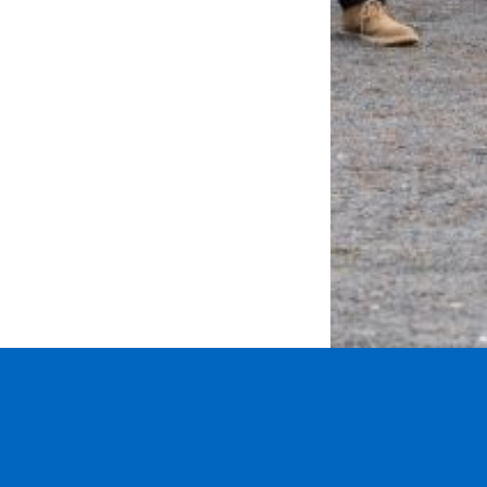
Saarow //
Impressum