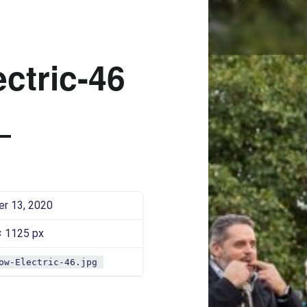
SAAROW-ELECTRIC-46 |
Bad Saarow Electric
ctric-46
er 13, 2020
× 1125 px
ow-Electric-46.jpg