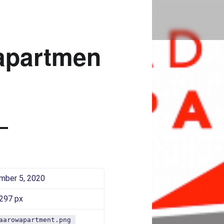
BADSAAROWAPARTMENT |
Bad Saarow Electric
apartmen
mber 5, 2020
 297 px
aarowapartment.png