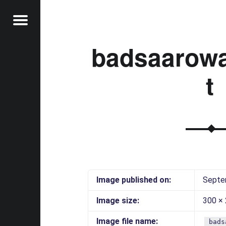
Menu
badsaarow
t
t
Image published on:
Septe
Image size:
300 ×
Image file name:
bads