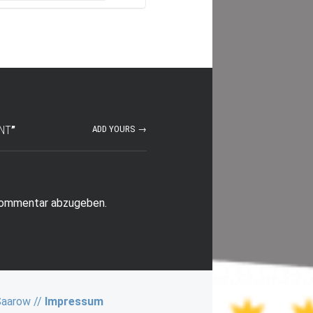
NT
”
ADD YOURS →
Kommentar abzugeben.
Saarow //
Impressum