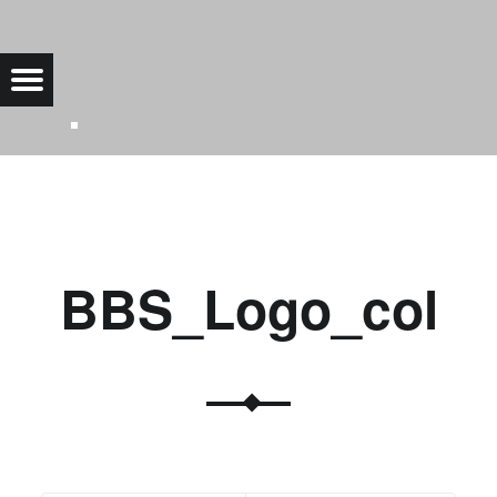
BBS_LOGO_COL |
Menu
Bad Saarow Electric
BBS_Logo_col