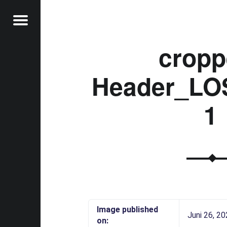
Menu
cropp
Header_LOS
t
1
Image published
Juni 26, 2
on: