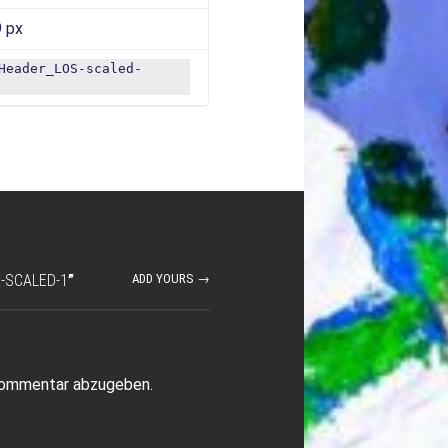
 px
Header_LOS-scaled-
-SCALED-1
”
ADD YOURS →
Kommentar abzugeben.