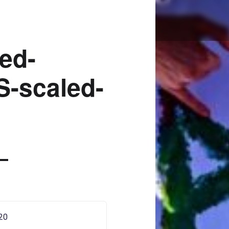
CROPPED-HEADER_LOS-SCALED-1 |
Bad Saarow Electric
ed-
-scaled-
020