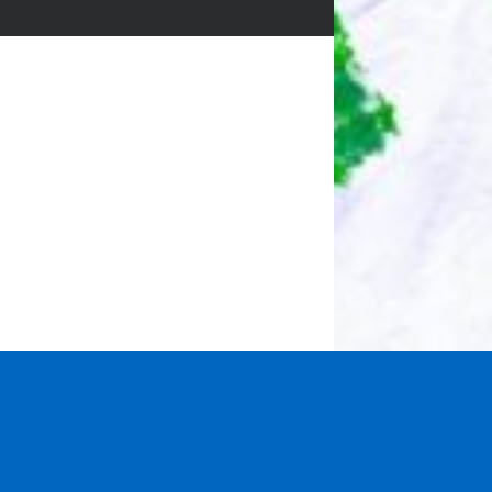
Saarow //
Impressum