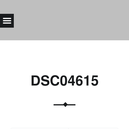
DSC04615 |
Menu
Bad Saarow Electric
DSC04615