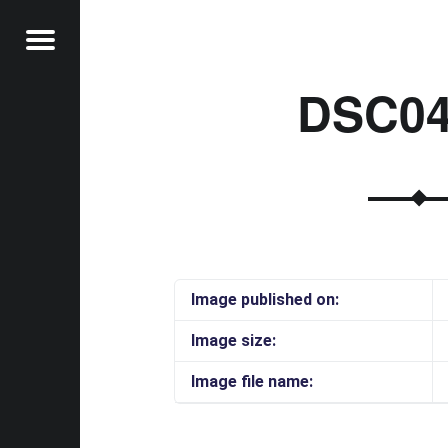
Menu
DSC04
t
Image published on:
Image size:
Image file name: