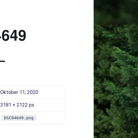
DSC04649 |
Bad Saarow Electric
649
Oktober 11, 2020
3181 × 2122 px
DSC04649.png