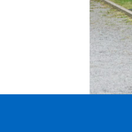
Saarow //
Impressum