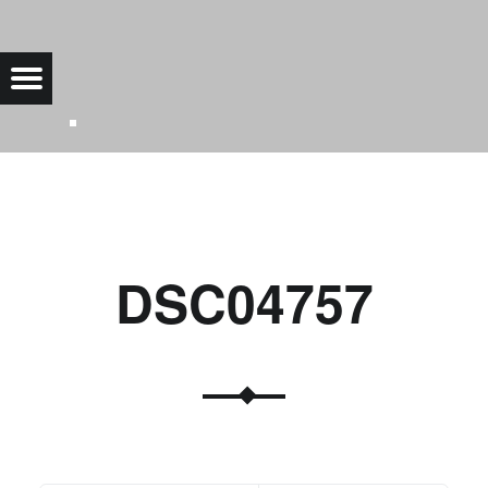
DSC04757 |
Menu
Bad Saarow Electric
DSC04757