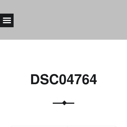
DSC04764 |
Menu
Bad Saarow Electric
DSC04764