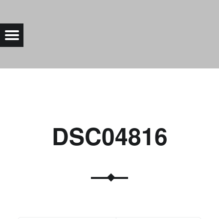
DSC04816 |
Menu
Bad Saarow Electric
DSC04816