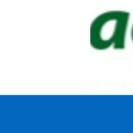
Saarow //
Impressum