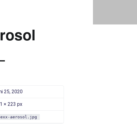
GEXX-AEROSOL |
Bad Saarow Electric
rosol
ni 25, 2020
1 × 223 px
gexx-aerosol.jpg