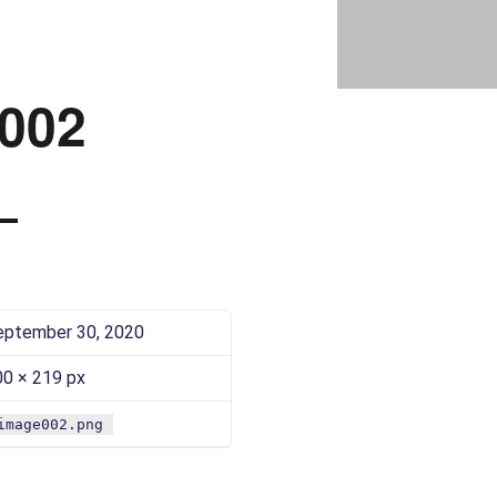
IMAGE002 |
Bad Saarow Electric
002
eptember 30, 2020
00 × 219 px
image002.png