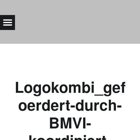
LOGOKOMBI_GEFOERDERT-DURCH-BMVI-KOORDINIERT-DURCH-NOW_DE |
Menu
Bad Saarow Electric
Logokombi_gef
oerdert-durch-
BMVI-