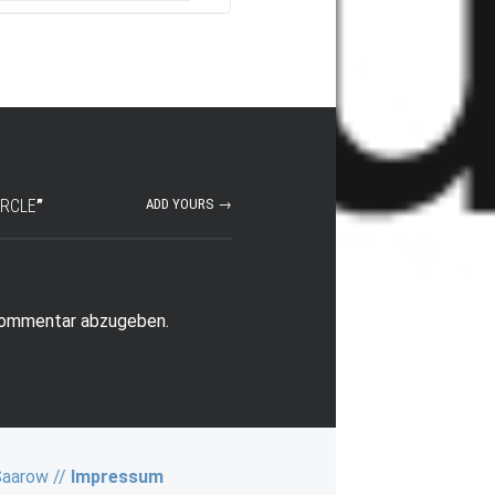
IRCLE
”
ADD YOURS →
Kommentar abzugeben.
Saarow //
Impressum