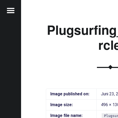
Menu
Plugsurfin
rcl
t
Image published on:
Juni 23, 
Image size:
496 × 13
Image file name:
Plugsu