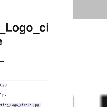
PLUGSURFING_LOGO_CIRCLE |
Bad Saarow Electric
g_Logo_ci
e
2020
0 px
rfing_Logo_circle.jpg