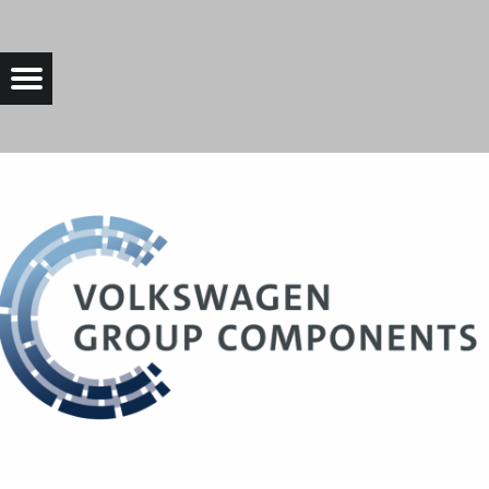
VWCOMPGROUP |
Menu
Bad Saarow Electric