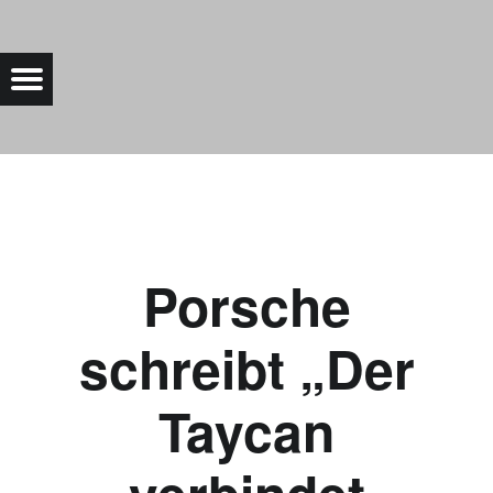
PORSCHE SCHREIBT „DER TAYCAN VERBINDET UNSERE TRADITION MIT DER ZUKUNFT.“ |
Menu
t navigation
Bad Saarow Electric
Porsche
schreibt „Der
Taycan